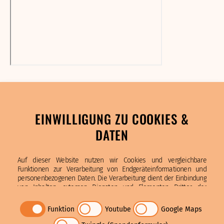
EINWILLIGUNG ZU COOKIES &
DATEN
Auf dieser Website nutzen wir Cookies und vergleichbare
Funktionen zur Verarbeitung von Endgeräteinformationen und
personenbezogenen Daten. Die Verarbeitung dient der Einbindung
von Inhalten, externen Diensten und Elementen Dritter, der
statistischen Analyse/Messung, personalisierten Werbung sowie
Katholische Bonifatiusschule
der Einbindung sozialer Medien. Je nach Funktion werden dabei
Funktion
Youtube
Google Maps
Bonifatiusstraße 2, 21107 Hamburg
Daten an Dritte weitergegeben und von diesen verarbeitet. Diese
(040) 730 87 77 – 0
Einwilligung ist freiwillig, für die Nutzung unserer Website nicht