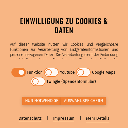
EINWILLIGUNG ZU COOKIES &
DATEN
Auf dieser Website nutzen wir Cookies und vergleichbare
Funktionen zur Verarbeitung von Endgeräteinformationen und
personenbezogenen Daten. Die Verarbeitung dient der Einbindung
von Inhalten, externen Diensten und Elementen Dritter, der
statistischen Analyse/Messung, personalisierten Werbung sowie
Katholische Bonifatiusschule
der Einbindung sozialer Medien. Je nach Funktion werden dabei
Funktion
Youtube
Google Maps
Bonifatiusstraße 2, 21107 Hamburg
Daten an Dritte weitergegeben und von diesen verarbeitet. Diese
Einwilligung ist freiwillig, für die Nutzung unserer Website nicht
(040) 730 87 77 – 0
Twingle (Spendenformular)
erforderlich und kann jederzeit über das Icon links unten
info
@bonifatius
.schule
widerrufen werden.
Öffnungszeiten
Montag bis Freitag von
NUR NOTWENDIGE
AUSWAHL SPEICHERN
8.00 - 15.00 Uhr und nach Vereinbarung
Impressum
Mehr Details
Datenschutz
Impressum
Datenschutz
Bildnachweise