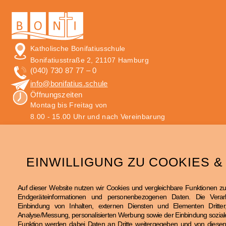
Katholische Bonifatiusschule
Bonifatiusstraße 2, 21107 Hamburg
(040) 730 87 77 – 0
info
@bonifatius
.schule
Öffnungszeiten
Montag bis Freitag von
8.00 - 15.00 Uhr und nach Vereinbarung
Impressum
Datenschutz
Bildnachweise
EINWILLIGUNG ZU COOKIES &
Auf dieser Website nutzen wir Cookies und vergleichbare Funktionen zu
Endgeräteinformationen und personenbezogenen Daten. Die Verarb
Einbindung von Inhalten, externen Diensten und Elementen Dritter, 
Analyse/Messung, personalisierten Werbung sowie der Einbindung sozial
Funktion werden dabei Daten an Dritte weitergegeben und von diesen 